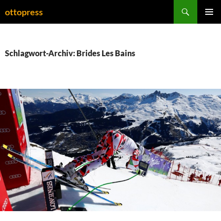
Zum
Suchen
ottopress
Inhalt
PRIMÄR
springen
MENÜ
Schlagwort-Archiv: Brides Les Bains