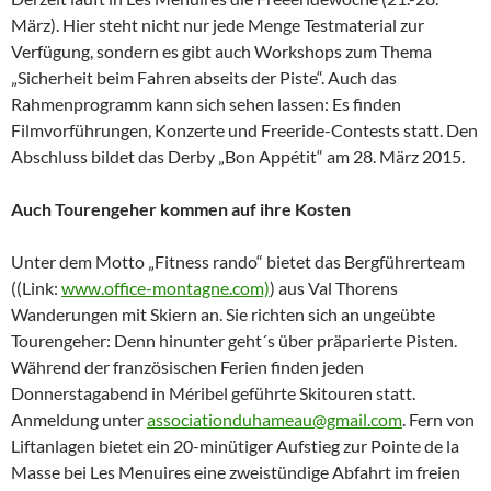
März). Hier steht nicht nur jede Menge Testmaterial zur
Verfügung, sondern es gibt auch Workshops zum Thema
„Sicherheit beim Fahren abseits der Piste“. Auch das
Rahmenprogramm kann sich sehen lassen: Es finden
Filmvorführungen, Konzerte und Freeride-Contests statt. Den
Abschluss bildet das Derby „Bon Appétit“ am 28. März 2015.
Auch Tourengeher kommen auf ihre Kosten
Unter dem Motto „Fitness rando“ bietet das Bergführerteam
((Link:
www.office-montagne.com)
) aus Val Thorens
Wanderungen mit Skiern an. Sie richten sich an ungeübte
Tourengeher: Denn hinunter geht´s über präparierte Pisten.
Während der französischen Ferien finden jeden
Donnerstagabend in Méribel geführte Skitouren statt.
Anmeldung unter
associationduhameau@gmail.com
. Fern von
Liftanlagen bietet ein 20-minütiger Aufstieg zur Pointe de la
Masse bei Les Menuires eine zweistündige Abfahrt im freien