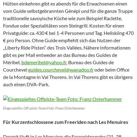
Hütten einkehren gibt es abends für die Erwachsenen einen
vom Guide selbstgebrannten Génépi und für die ganze Truppe
traditionelle savoyische Küche wie zum Beispiel Raclette,
Fondue oder Spezialitäten vom Steingrill. Kosten für einen
Privatguide: ca. 430 € bei 1-4 Personen und Tag. Heliskiing 470
€ pro Person. Ohne Guide empfiehlt sich das Nutzen der
„Liberty Ride Pisten“ des Trois Vallées. Nähere Informationen
gibt es per Mail entweder an das Bureau des Guides de
Méribel,
bdgmeribel@yahoo.fr
, Bureau des Guides de
Courchevel
guides.courchevel@wanadoo.fr
oder beim Office
de la Montagne in Val Thorens. In Val Thorens gibt es übrigens
auch einen DVA-Park.
Eingespieltes Off-piste-Team Foto: Franz Osterhammer
Für Kurzentschlossene zum Freeriden nach Les Menuires
Derzeit läuft in Les Menuires die Freeeridewoche (21.-28.