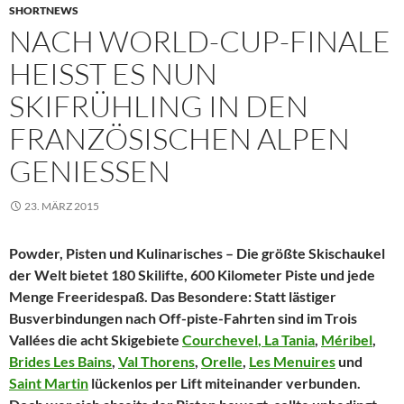
SHORTNEWS
NACH WORLD-CUP-FINALE
HEISST ES NUN S
KIFRÜHLING IN DEN F
RANZÖSISCHEN ALPEN G
ENIESSEN
23. MÄRZ 2015
Powder, Pisten und Kulinarisches – Die größte Skischaukel
der Welt bietet 180 Skilifte, 600 Kilometer Piste und jede
Menge Freeridespaß. Das Besondere: Statt lästiger
Busverbindungen nach Off-piste-Fahrten sind im Trois
Vallées die acht Skigebiete
Courchevel
, La Tania
,
Méribel
,
Brides Les Bains
,
Val Thorens
,
Orelle
,
Les Menuires
und
Saint Martin
lückenlos per Lift miteinander verbunden.