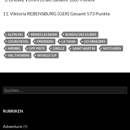
11. Viktoria REBENSBURG (GER) Gesamt 573 Punkte
ALPIN SKI
BRIDES LES BAINS
BUREAU DES GUIDES
COURCHEVEL
FREERIDEN
LA TANIA
LES MENUIRES
MÉRIBEL
OFF-PISTE
ORELLE
SAINT MARTIN
SKITOUREN
VAL THORENS
WORLD CUP
Suchen
nach:
RUBRIKEN
Adventure
(9)