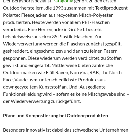
Der Bergsportspezialist
Patagonia
gehört zu den ersten
Outdoorherstellern, die 1993 zusammen mit Textilproduzent
Polartec Fleecejacken aus recycelten Misch-Polyester
produzierten. Heute werden vor allem PET-Flaschen
verarbeitet. Eine Herrenjacke in Größe L besteht
beispielsweise aus circa 35 Plastik-Flaschen. Zur
Wiederverwertung werden die Flaschen zunächst gespült,
geshreddert, eingeschmolzen und dann zu feinen Fasern
gesponnen. Diese wiederum werden verdichtet, zu Stoffen
gewirkt und eingefärbt. Mittlerweile bieten zahlreiche
Outdoormarken wie Fjäll Raven, Norrøna, RAB, The North
Face, Vaude uvm. unterschiedlichste Produkte aus
downgecyceltem Kunststoff an. Und: Ausgediente
Funktionskleidung wird – sofern es keine Mischgewebe sind –
der Wiederverwertung zurückgeführt.
Pfand und Kompostierung bei Outdoorprodukten
Besonders innovativ ist dabei das schwedische Unternehmen