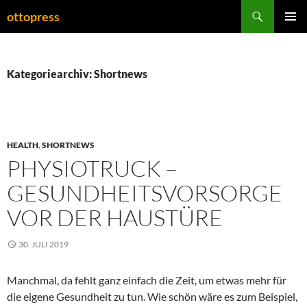
Zum
Suchen
ottopress
Inhalt
PRIMÄR
springen
MENÜ
Kategoriearchiv: Shortnews
HEALTH
,
SHORTNEWS
PHYSIOTRUCK –
GESUNDHEITSVORSORGE
VOR DER HAUSTÜRE
30. JULI 2019
Manchmal, da fehlt ganz einfach die Zeit, um etwas mehr für
die eigene Gesundheit zu tun. Wie schön wäre es zum Beispiel,