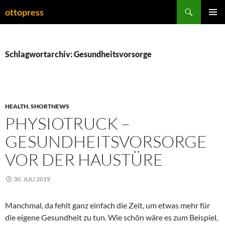
Zum
Suchen
ottopress
Inhalt
PRIMÄR
springen
MENÜ
Schlagwortarchiv: Gesundheitsvorsorge
HEALTH
,
SHORTNEWS
PHYSIOTRUCK –
GESUNDHEITSVORSORGE
VOR DER HAUSTÜRE
30. JULI 2019
Manchmal, da fehlt ganz einfach die Zeit, um etwas mehr für
die eigene Gesundheit zu tun. Wie schön wäre es zum Beispiel,