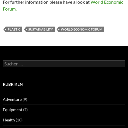
For further information please have a look at
World Economic
Forum.
PLASTIC
SUSTAINABILITY
WORLD ECONOMIC FORUM
Suchen
nach:
RUBRIKEN
Adventure
(9)
Equipment
(7)
Health
(10)