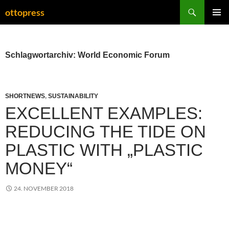
Zum
Suchen
ottopress
Inhalt
PRIMÄR
springen
MENÜ
Schlagwortarchiv: World Economic Forum
SHORTNEWS
,
SUSTAINABILITY
EXCELLENT EXAMPLES:
REDUCING THE TIDE ON
PLASTIC WITH „PLASTIC
MONEY“
24. NOVEMBER 2018