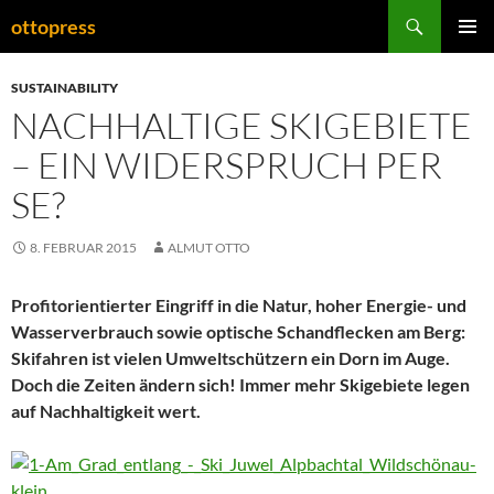
Zum
Suchen
ottopress
Inhalt
PRIMÄR
springen
MENÜ
SUSTAINABILITY
NACHHALTIGE SKIGEBIETE
– EIN WIDERSPRUCH PER
SE?
8. FEBRUAR 2015
ALMUT OTTO
Profitorientierter Eingriff in die Natur, hoher Energie- und
Wasserverbrauch sowie optische Schandflecken am Berg:
Skifahren ist vielen Umweltschützern ein Dorn im Auge.
Doch die Zeiten ändern sich! Immer mehr Skigebiete legen
auf Nachhaltigkeit wert.