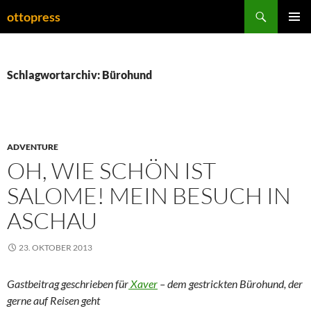
Zum
Suchen
ottopress
Inhalt
PRIMÄR
springen
MENÜ
Schlagwortarchiv: Bürohund
ADVENTURE
OH, WIE SCHÖN IST
SALOME! MEIN BESUCH IN
ASCHAU
23. OKTOBER 2013
Gastbeitrag geschrieben für
Xaver
– dem gestrickten Bürohund, der
gerne auf Reisen geht