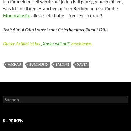
Ich für meinen Teil werde auf jeden Fall ganz genau erzählen,
was ich mit ihrem Frauchen auf der Recherchereise für die
Mountains4u
alles erlebt habe – freut Euch drauf!
Text: Almut Otto Fotos: Franz Osterhammer/Almut Otto
Dieser Artikel ist bei
„Xaver will mit“
erschienen.
ASCHAU
BÜROHUND
SALOME
XAVER
Suchen
nach:
RUBRIKEN