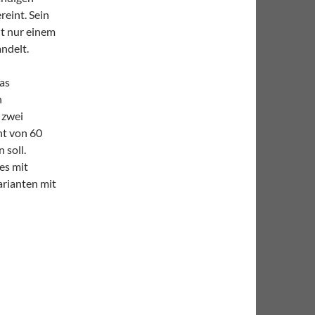
reint. Sein
it nur einem
ndelt.
das
n
 zwei
ht von 60
 soll.
es mit
arianten mit