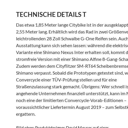
TECHNISCHE DETAILS
T
Das etwa 1,85 Meter lange Citybike ist in der ausgeklapp
2,55 Meter lang. Erhältlich wird das Rad in zwei Größenv
leichtrollenden 28 Zoll Schwalbe G-One Reifen sein. Auch
Ausstattung kann sich sehen lassen: während die elektris
Variante eine Shimano Nexus Inter erhalten soll, kommt d
stromfreie Version mit einer Shimano Alfine 8-Gang-Scha
Zudem werden dem Cityflitzer SM-RT64 Scheibenbrems
Shimano verpasst. Sobald die Prototypen getestet sind, w
Convercycle einer TÜV-Prüfung stellen und für eine
Straßenzulassung stark gemacht. Übrigens: Wer schnell i
angehende Unternehmen finanziell unterstützt, kann i
noch eine der limitierten Convercycle-Vorab-Editionen –
voraussichtlicher Liefertermin August 2019 – zum Selbst
ergattern.
Bild oben: Produktdesigner David Maurer auf einer