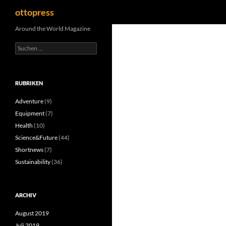
Suchen
ottopress
Zum
Around the World Magazine
Inhalt
Suchen
springen
nach:
RUBRIKEN
Adventure
(9)
Equipment
(7)
Health
(10)
Science&Future
(44)
Shortnews
(7)
Sustainability
(36)
ARCHIV
August 2019
Juli 2019