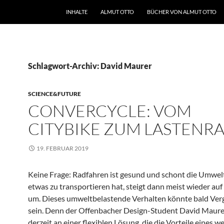
INHALTE
ALMUT OTTO
BÜCHER VON ALMUT OTTO
Schlagwort-Archiv: David Maurer
SCIENCE&FUTURE
CONVERCYCLE: VOM
CITYBIKE ZUM LASTENR
19. FEBRUAR 2019
Keine Frage: Radfahren ist gesund und schont die Umwel
etwas zu transportieren hat, steigt dann meist wieder au
um. Dieses umweltbelastende Verhalten könnte bald Ver
sein. Denn der Offenbacher Design-Student David Maurer
derzeit an einer flexiblen Lösung, die die Vorteile eines 