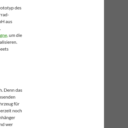
rototyp des
rrad-
bH aus
.
gne,
um die
lisieren.
meets
h. Denn das
chsenden
hrzeug für
erzeit noch
Anhänger
Und wer