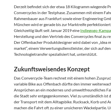
Derzeit befindet sich der etwa 18 Kilogramm wiegende P
Convercycles in der Testphase. Zusammen mit einem Fah
Rahmenbauer aus Frankfurt sowie einer Engineering Gm
München wird er gerade bis zur Marktreife perfektioniert
Gleichzeitig läuft seit Januar 2019 eine
Indiegogo-Kampa
Herstellung und den Vertrieb des Convercycles final zu rea
Der Offenbacher Produktdesigner wird dabei von „idea 
market“, einem Verwertungsdienstleister, der sich auf den
Technologietransfer spezialisiert hat, unterstützt.
Zukunftsweisendes Konzept
Das Convercycle-Team rechnet mit einem hohen Zuspruc
variable Bike aus Offenbach dürfte den immer weiterwa
Ansprüchen an ein modernes und umweltfreundliches Fa
die Stadt sehr entgegenkommen. Viel zu umständlich ist d
der Transport mit dem Alltagsbike. Rucksack, Korb und 
machen die Fahrt oft zu einer unsicheren Wackelpartie. 