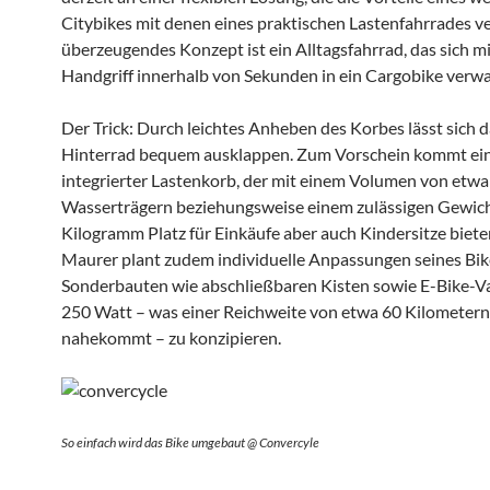
Citybikes mit denen eines praktischen Lastenfahrrades ve
überzeugendes Konzept ist ein Alltagsfahrrad, das sich m
Handgriff innerhalb von Sekunden in ein Cargobike verwa
Der Trick: Durch leichtes Anheben des Korbes lässt sich 
Hinterrad bequem ausklappen. Zum Vorschein kommt ei
integrierter Lastenkorb, der mit einem Volumen von etwa
Wasserträgern beziehungsweise einem zulässigen Gewic
Kilogramm Platz für Einkäufe aber auch Kindersitze bieten
Maurer plant zudem individuelle Anpassungen seines Bik
Sonderbauten wie abschließbaren Kisten sowie E-Bike-V
250 Watt – was einer Reichweite von etwa 60 Kilometern
nahekommt – zu konzipieren.
So einfach wird das Bike umgebaut @ Convercyle