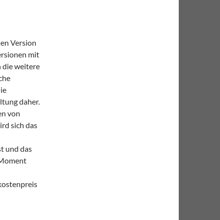
ten Version
ersionen mit
 die weitere
che
ie
ltung daher.
en von
ird sich das
st und das
m Moment
kostenpreis