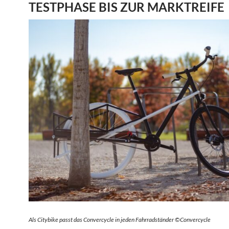
TESTPHASE BIS ZUR MARKTREIFE
Als Citybike passt das Convercycle in jeden Fahrradständer ©Convercycle