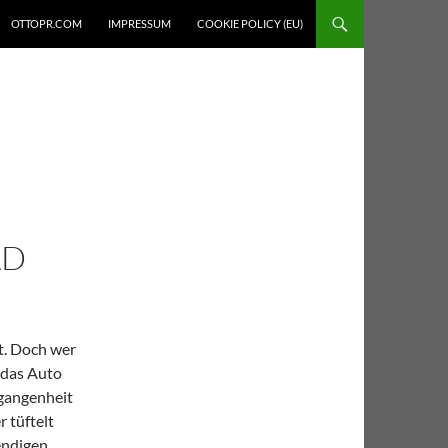
OTTOPR.COM
IMPRESSUM
COOKIE POLICY (EU)
AD
t. Doch wer
f das Auto
gangenheit
 tüftelt
wendigen