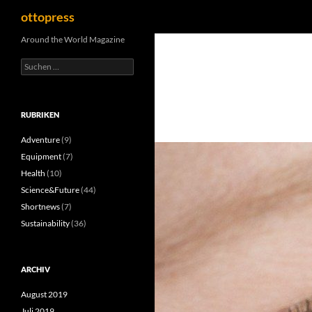
Suchen
ottopress
Zum
Around the World Magazine
Inhalt
Suchen
springen
nach:
RUBRIKEN
Adventure
(9)
Equipment
(7)
Health
(10)
Science&Future
(44)
Shortnews
(7)
Sustainability
(36)
ARCHIV
August 2019
Juli 2019