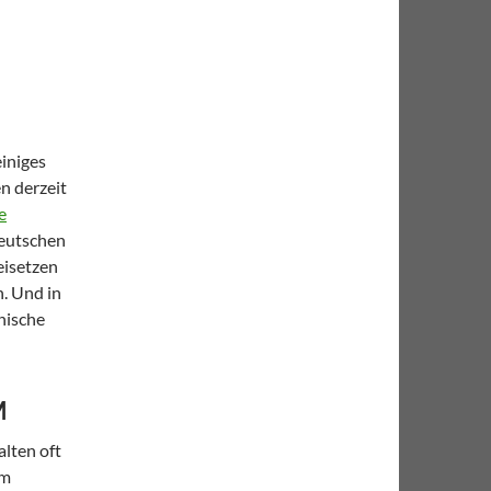
einiges
n derzeit
e
deutschen
eisetzen
. Und in
nische
M
lten oft
am