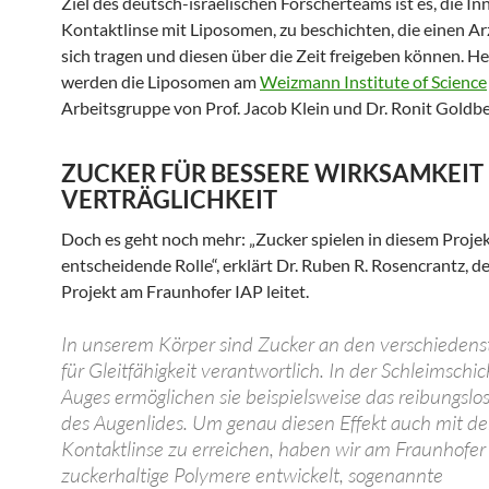
Ziel des deutsch-israelischen Forscherteams ist es, die In
Kontaktlinse mit Liposomen, zu beschichten, die einen Arz
sich tragen und diesen über die Zeit freigeben können. He
werden die Liposomen am
Weizmann Institute of Science
Arbeitsgruppe von Prof. Jacob Klein und Dr. Ronit Goldbe
ZUCKER FÜR BESSERE WIRKSAMKEIT
VERTRÄGLICHKEIT
Doch es geht noch mehr: „Zucker spielen in diesem Projek
entscheidende Rolle“, erklärt Dr. Ruben R. Rosencrantz, d
Projekt am Fraunhofer IAP leitet.
In unserem Körper sind Zucker an den verschiedenst
für Gleitfähigkeit verantwortlich. In der Schleimschic
Auges ermöglichen sie beispielsweise das reibungslo
des Augenlides. Um genau diesen Effekt auch mit de
Kontaktlinse zu erreichen, haben wir am Fraunhofer 
zuckerhaltige Polymere entwickelt, sogenannte