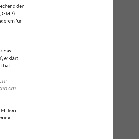
rechend der
e, GMP)
anderem für
ss das
, erklärt
t hat.
ehr
denn am
 Million
chung