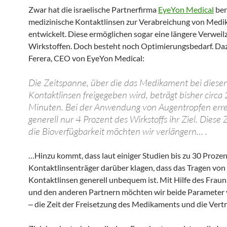
Zwar hat die israelische Partnerfirma
EyeYon Medical
ber
medizinische Kontaktlinsen zur Verabreichung von Med
entwickelt. Diese ermöglichen sogar eine längere Verweil
Wirkstoffen. Doch besteht noch Optimierungsbedarf. D
Ferera, CEO von EyeYon Medical:
Die Zeitspanne, über die das Medikament bei diese
Kontaktlinsen freigegeben wird, beträgt bisher circa
Minuten. Bei der Anwendung von Augentropfen err
generell nur 4 Prozent des Wirkstoffs ihr Ziel. Diese 
die Bioverfügbarkeit möchten wir verlängern… .
…Hinzu kommt, dass laut einiger Studien bis zu 30 Prozent
Kontaktlinsenträger darüber klagen, dass das Tragen von
Kontaktlinsen generell unbequem ist. Mit Hilfe des Frau
und den anderen Partnern möchten wir beide Parameter
‒ die Zeit der Freisetzung des Medikaments und die Verträ