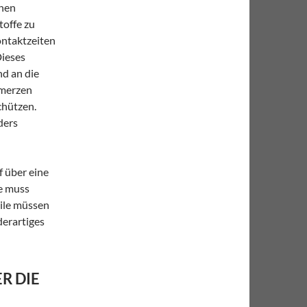
chen
toffe zu
ontaktzeiten
ieses
nd an die
hmerzen
chützen.
ders
 über eine
se muss
ile müssen
derartiges
R DIE