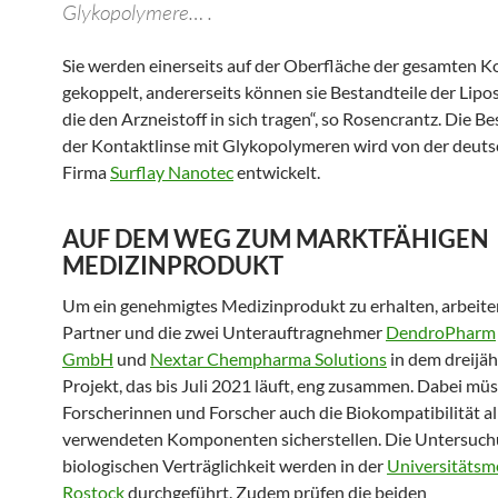
Glykopolymere… .
Sie werden einerseits auf der Oberfläche der gesamten K
gekoppelt, andererseits können sie Bestandteile der Lipo
die den Arzneistoff in sich tragen“, so Rosencrantz. Die B
der Kontaktlinse mit Glykopolymeren wird von der deut
Firma
Surflay Nanotec
entwickelt.
AUF DEM WEG ZUM MARKTFÄHIGEN
MEDIZINPRODUKT
Um ein genehmigtes Medizinprodukt zu erhalten, arbeiten
Partner und die zwei Unterauftragnehmer
DendroPharm
GmbH
und
Nextar Chempharma Solutions
in dem dreijäh
Projekt, das bis Juli 2021 läuft, eng zusammen. Dabei müs
Forscherinnen und Forscher auch die Biokompatibilität al
verwendeten Komponenten sicherstellen. Die Untersuch
biologischen Verträglichkeit werden in der
Universitätsm
Rostock
durchgeführt. Zudem prüfen die beiden