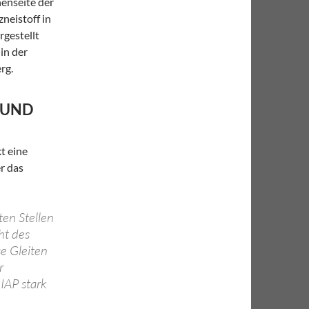
nenseite der
neistoff in
rgestellt
in der
rg.
 UND
t eine
er das
en Stellen
ht des
se Gleiten
r
IAP stark