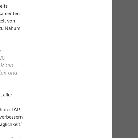
eits
ikamenten
zeit von
azu Nahum
n
 20
eichen
Zeit und
 aller
nhofer IAP
 verbessern
glichkeit.“