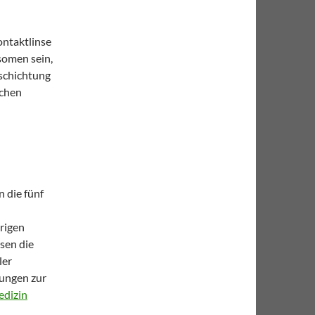
ontaktlinse
somen sein,
eschichtung
schen
 die fünf
rigen
sen die
ler
ungen zur
edizin