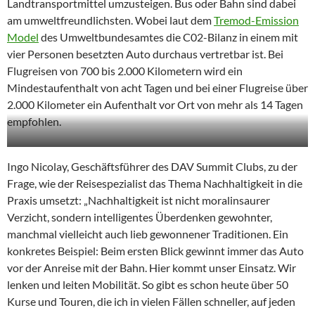
Landtransportmittel umzusteigen. Bus oder Bahn sind dabei
am umweltfreundlichsten. Wobei laut dem
Tremod-Emission
Model
des Umweltbundesamtes die C02-Bilanz in einem mit
vier Personen besetzten Auto durchaus vertretbar ist. Bei
Flugreisen von 700 bis 2.000 Kilometern wird ein
Mindestaufenthalt von acht Tagen und bei einer Flugreise über
2.000 Kilometer ein Aufenthalt vor Ort von mehr als 14 Tagen
empfohlen.
Ingo Nicolay, Geschäftsführer des DAV Summit Clubs, zu der
Frage, wie der Reisespezialist das Thema Nachhaltigkeit in die
Praxis umsetzt: „Nachhaltigkeit ist nicht moralinsaurer
Verzicht, sondern intelligentes Überdenken gewohnter,
manchmal vielleicht auch lieb gewonnener Traditionen. Ein
konkretes Beispiel: Beim ersten Blick gewinnt immer das Auto
vor der Anreise mit der Bahn. Hier kommt unser Einsatz. Wir
lenken und leiten Mobilität. So gibt es schon heute über 50
Kurse und Touren, die ich in vielen Fällen schneller, auf jeden
Wer Skifahren will, sollte hinschauen: Eine neue Gondel bedeutet auch