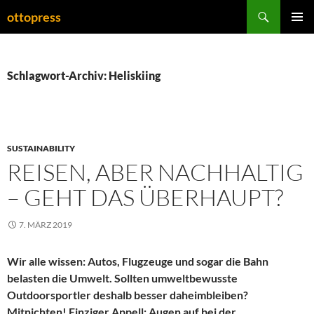
Zum
Suchen
ottopress
Inhalt
PRIMÄR
springen
MENÜ
Schlagwort-Archiv: Heliskiing
SUSTAINABILITY
REISEN, ABER NACHHALTIG
– GEHT DAS ÜBERHAUPT?
7. MÄRZ 2019
Wir alle wissen: Autos, Flugzeuge und sogar die Bahn
belasten die Umwelt. Sollten umweltbewusste
Outdoorsportler deshalb besser daheimbleiben?
Mitnichten! Einziger Appell: Augen auf bei der