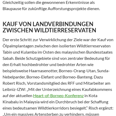
Gleichzeitig sollen die gewonnenen Erkenntnisse als
Blaupause für zukünftige Aufforstungsprojekte dienen.
KAUF VON LANDVERBINDUNGEN
ZWISCHEN WILDTIERRESERVATEN
Der erste Schritt zur Verwirklichung der Ziele war der Kauf von
Ölpalmplantagen zwischen den isolierten Wildtierreservaten
Tabin und Kulamba im Osten des malaysischen Bundesstaates
Sabah. Beide Schutzgebiete sind von zentraler Bedeutung für
den Erhalt hochbedrohter und bedrohter Arten wie
beispielsweise Haarnasenotter, Borneo-Orang-Utan, Sunda-
Nebelparder, Borneo-Elefant und Borneo-Banteng. Dazu
Robert Risch, Vorstandsmitglied des RFF und Mitarbeiter am
Leibniz-IZW: „Mit der Unterzeichnung eines Kaufabkommens
auf der aktuellen
Heart-of-Borneo-Konferenz
in Kota
Kinabalu in Malaysia wird ein Durchbruch bei der Schaffung
eines bedeutsamen Wildtierkorridors besiegelt.“ Risch ergänzt:
„Um ein massives Artensterben zu verhindern, müssen