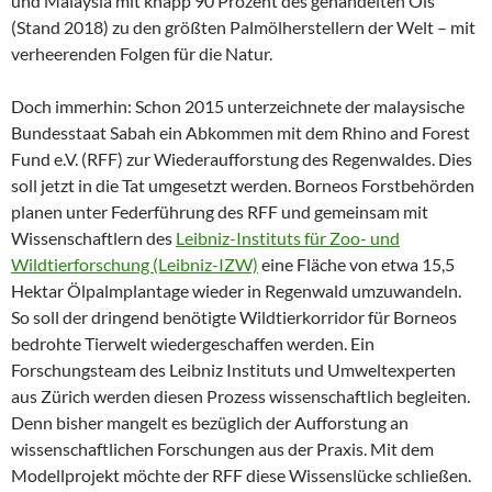
und Malaysia mit knapp 90 Prozent des gehandelten Öls
(Stand 2018) zu den größten Palmölherstellern der Welt – mit
verheerenden Folgen für die Natur.
Doch immerhin: Schon 2015 unterzeichnete der malaysische
Bundesstaat Sabah ein Abkommen mit dem Rhino and Forest
Fund e.V. (RFF) zur Wiederaufforstung des Regenwaldes. Dies
soll jetzt in die Tat umgesetzt werden. Borneos Forstbehörden
planen unter Federführung des RFF und gemeinsam mit
Wissenschaftlern des
Leibniz-Instituts für Zoo- und
Wildtierforschung (Leibniz-IZW)
eine Fläche von etwa 15,5
Hektar Ölpalmplantage wieder in Regenwald umzuwandeln.
So soll der dringend benötigte Wildtierkorridor für Borneos
bedrohte Tierwelt wiedergeschaffen werden. Ein
Forschungsteam des Leibniz Instituts und Umweltexperten
aus Zürich werden diesen Prozess wissenschaftlich begleiten.
Denn bisher mangelt es bezüglich der Aufforstung an
wissenschaftlichen Forschungen aus der Praxis. Mit dem
Modellprojekt möchte der RFF diese Wissenslücke schließen.