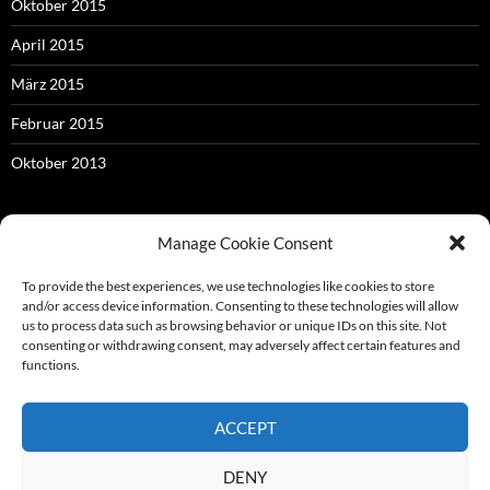
Oktober 2015
April 2015
März 2015
Februar 2015
Oktober 2013
Manage Cookie Consent
META
To provide the best experiences, we use technologies like cookies to store
Anmelden
and/or access device information. Consenting to these technologies will allow
us to process data such as browsing behavior or unique IDs on this site. Not
Eintrags-Feed
consenting or withdrawing consent, may adversely affect certain features and
functions.
Kommentar-Feed
WordPress.org
ACCEPT
DENY