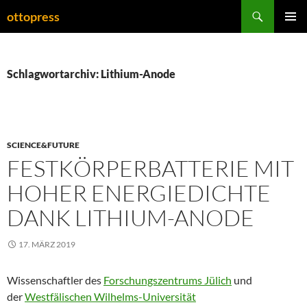
Zum
Suchen
ottopress
Inhalt
PRIMÄR
springen
MENÜ
Schlagwortarchiv: Lithium-Anode
SCIENCE&FUTURE
FESTKÖRPERBATTERIE MIT
HOHER ENERGIEDICHTE
DANK LITHIUM-ANODE
17. MÄRZ 2019
Wissenschaftler des
Forschungszentrums Jülich
und
der
Westfälischen Wilhelms-Universität