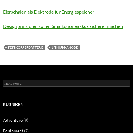
Eierschalen als Elektrode für Energiespeicher
Designprinzipien sollen Smartphoneakkus sicherer machen
FESTKÖRPERBATTERIE
LITHIUM-ANODE
Suchen
nach:
RUBRIKEN
Adventure
(9)
Equipment
(7)