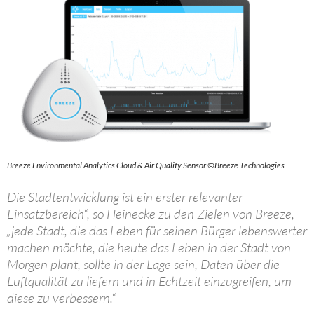
Breeze Environmental Analytics Cloud & Air Quality Sensor ©Breeze Technologies
Die Stadtentwicklung ist ein erster relevanter
Einsatzbereich“, so Heinecke zu den Zielen von Breeze,
„jede Stadt, die das Leben für seinen Bürger lebenswerter
machen möchte, die heute das Leben in der Stadt von
Morgen plant, sollte in der Lage sein, Daten über die
Luftqualität zu liefern und in Echtzeit einzugreifen, um
diese zu verbessern.“