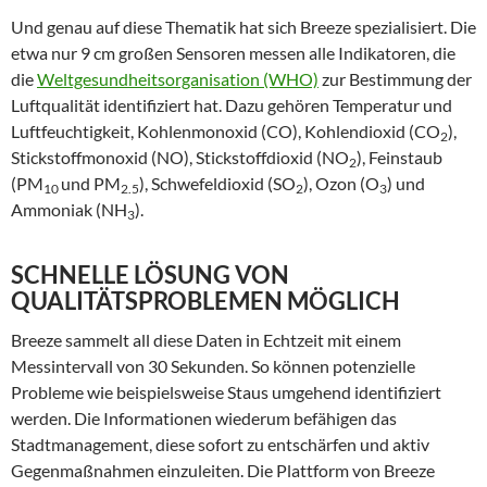
Und genau auf diese Thematik hat sich Breeze spezialisiert. Die
etwa nur 9 cm großen Sensoren messen alle Indikatoren, die
die
Weltgesundheitsorganisation (WHO)
zur Bestimmung der
Luftqualität identifiziert hat. Dazu gehören Temperatur und
Luftfeuchtigkeit, Kohlenmonoxid (CO), Kohlendioxid (CO
),
2
Stickstoffmonoxid (NO), Stickstoffdioxid (NO
), Feinstaub
2
(PM
und PM
), Schwefeldioxid (SO
), Ozon (O
) und
10
2.5
2
3
Ammoniak (NH
).
3
SCHNELLE LÖSUNG VON
QUALITÄTSPROBLEMEN MÖGLICH
Breeze sammelt all diese Daten in Echtzeit mit einem
Messintervall von 30 Sekunden. So können potenzielle
Probleme wie beispielsweise Staus umgehend identifiziert
werden. Die Informationen wiederum befähigen das
Stadtmanagement, diese sofort zu entschärfen und aktiv
Gegenmaßnahmen einzuleiten. Die Plattform von Breeze