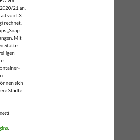
CEO von
r 2020/21 an.
rad von L3
) rechnet.
ups „Snap
ungen. Mit
en Stätte
eiligen
re
Container-
en
können sich
iere Städte
speed
gins
.