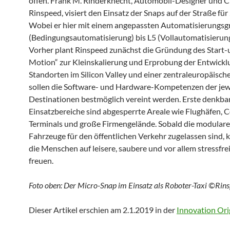
offen. Frank M. Rinderknecht, Automobil-Designer und 
Rinspeed, visiert den Einsatz der Snaps auf der Straße fü
Wobei er hier mit einem angepassten Automatisierungsg
(Bedingungsautomatisierung) bis L5 (Vollautomatisierung
Vorher plant Rinspeed zunächst die Gründung des Start-
Motion“ zur Kleinskalierung und Erprobung der Entwickl
Standorten im Silicon Valley und einer zentraleuropäisch
sollen die Software- und Hardware-Kompetenzen der jew
Destinationen bestmöglich vereint werden. Erste denkba
Einsatzbereiche sind abgesperrte Areale wie Flughäfen, 
Terminals und große Firmengelände. Sobald die modular
Fahrzeuge für den öffentlichen Verkehr zugelassen sind, 
die Menschen auf leisere, saubere und vor allem stressfre
freuen.
Foto oben: Der Micro-Snap im Einsatz als Roboter-Taxi ©Rin
Dieser Artikel erschien am 2.1.2019 in der
Innovation Ori