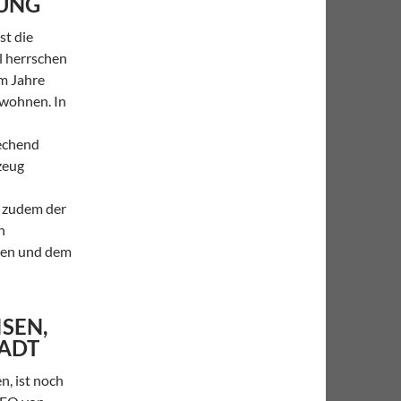
LUNG
st die
l herrschen
im Jahre
 wohnen. In
rechend
zeug
 zudem der
n
gen und dem
ISEN,
TADT
, ist noch