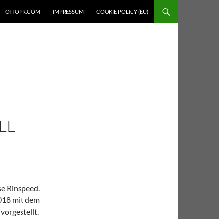
OTTOPR.COM
IMPRESSUM
COOKIE POLICY (EU)
LL
se Rinspeed.
018 mit dem
vorgestellt.