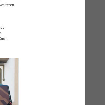
 weiteren
n
aut
e
Km/h.