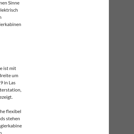
enen Sinne
lektrisch
n
ierkabinen
 ist mit
Breite um
9 in Las
erstation,
zeigt.
e flexibel
ods stehen
gierkabine
n