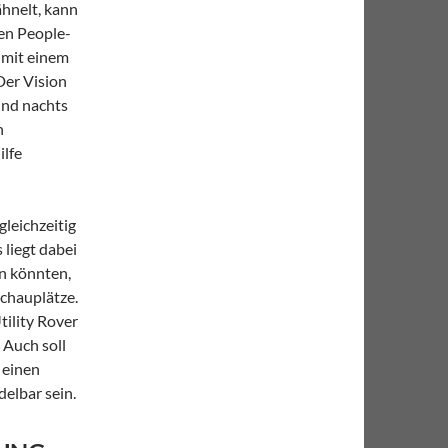
ähnelt, kann
en People-
 mit einem
er Vision
und nachts
n
ilfe
leichzeitig
liegt dabei
en könnten,
schauplätze.
tility Rover
 Auch soll
 einen
delbar sein.