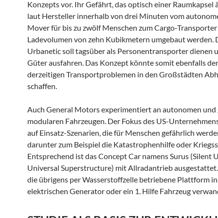
Konzepts vor. Ihr Gefährt, das optisch einer Raumkapsel 
laut Hersteller innerhalb von drei Minuten vom autonom
Mover für bis zu zwölf Menschen zum Cargo-Transporter
Ladevolumen von zehn Kubikmetern umgebaut werden. D
Urbanetic soll tagsüber als Personentransporter dienen 
Güter ausfahren. Das Konzept könnte somit ebenfalls de
derzeitigen Transportproblemen in den Großstädten Abh
schaffen.
Auch General Motors experimentiert an autonomen und g
modularen Fahrzeugen. Der Fokus des US-Unternehmens 
auf Einsatz-Szenarien, die für Menschen gefährlich werd
darunter zum Beispiel die Katastrophenhilfe oder Kriegs
Entsprechend ist das Concept Car namens Surus (Silent U
Universal Superstructure) mit Allradantrieb ausgestattet.
die übrigens per Wasserstoffzelle betriebene Plattform in
elektrischen Generator oder ein 1. Hilfe Fahrzeug verwan