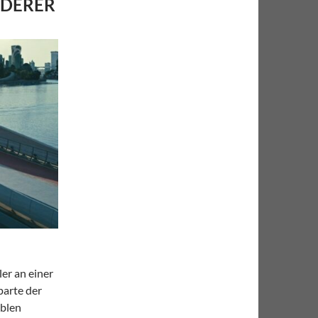
NDERER
er an einer
parte der
iblen