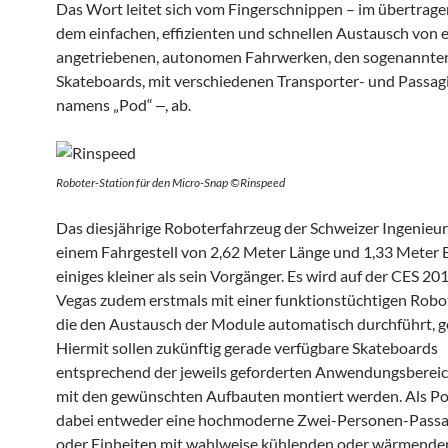
Das Wort leitet sich vom Fingerschnippen – im übertrag
dem einfachen, effizienten und schnellen Austausch von e
angetriebenen, autonomen Fahrwerken, den sogenannte
Skateboards, mit verschiedenen Transporter- und Passag
namens „Pod“ ‒, ab.
Roboter-Station für den Micro-Snap ©Rinspeed
Das diesjährige Roboterfahrzeug der Schweizer Ingenieure
einem Fahrgestell von 2,62 Meter Länge und 1,33 Meter 
einiges kleiner als sein Vorgänger. Es wird auf der CES 201
Vegas zudem erstmals mit einer funktionstüchtigen Robot
die den Austausch der Module automatisch durchführt, ge
Hiermit sollen zukünftig gerade verfügbare Skateboards
entsprechend der jeweils geforderten Anwendungsbereich
mit den gewünschten Aufbauten montiert werden. Als P
dabei entweder eine hochmoderne Zwei-Personen-Passa
oder Einheiten mit wahlweise kühlenden oder wärmende