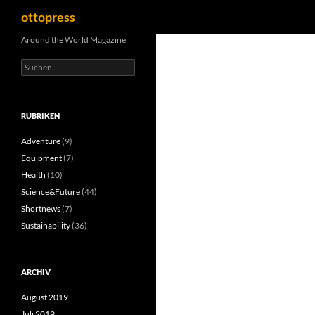
Suchen
ottopress
Zum
Around the World Magazine
Inhalt
Suchen
springen
nach:
RUBRIKEN
Adventure
(9)
Equipment
(7)
Health
(10)
Science&Future
(44)
Shortnews
(7)
Sustainability
(36)
ARCHIV
August 2019
Juli 2019