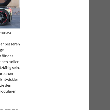
©Rinspeed
der besseren
ige
 für das
nnen, sollen
zfähig sein.
 urbanen
 Entwickler
wie den
 modularen