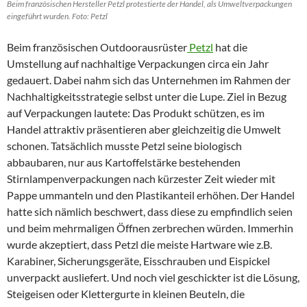
Beim französischen Hersteller Petzl protestierte der Handel, als Umweltverpackungen
eingeführt wurden. Foto: Petzl
Beim französischen Outdoorausrüster
Petzl
hat die
Umstellung auf nachhaltige Verpackungen circa ein Jahr
gedauert. Dabei nahm sich das Unternehmen im Rahmen der
Nachhaltigkeitsstrategie selbst unter die Lupe. Ziel in Bezug
auf Verpackungen lautete: Das Produkt schützen, es im
Handel attraktiv präsentieren aber gleichzeitig die Umwelt
schonen. Tatsächlich musste Petzl seine biologisch
abbaubaren, nur aus Kartoffelstärke bestehenden
Stirnlampenverpackungen nach kürzester Zeit wieder mit
Pappe ummanteln und den Plastikanteil erhöhen. Der Handel
hatte sich nämlich beschwert, dass diese zu empfindlich seien
und beim mehrmaligen Öffnen zerbrechen würden. Immerhin
wurde akzeptiert, dass Petzl die meiste Hartware wie z.B.
Karabiner, Sicherungsgeräte, Eisschrauben und Eispickel
unverpackt ausliefert. Und noch viel geschickter ist die Lösung,
Steigeisen oder Klettergurte in kleinen Beuteln, die