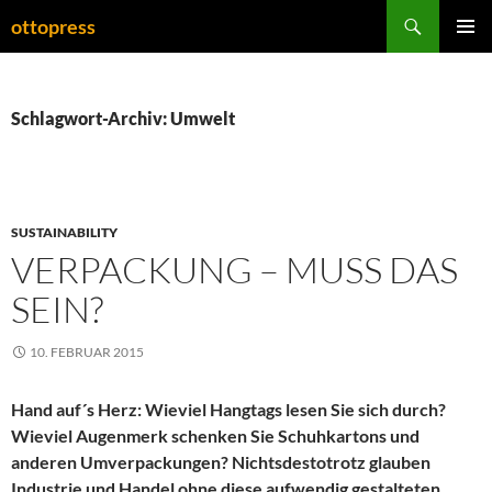
Zum
Suchen
ottopress
Inhalt
PRIMÄR
springen
MENÜ
Schlagwort-Archiv: Umwelt
SUSTAINABILITY
VERPACKUNG – MUSS DAS
SEIN?
10. FEBRUAR 2015
Hand auf´s Herz: Wieviel Hangtags lesen Sie sich durch?
Wieviel Augenmerk schenken Sie Schuhkartons und
anderen Umverpackungen? Nichtsdestotrotz glauben
Industrie und Handel ohne diese aufwendig gestalteten