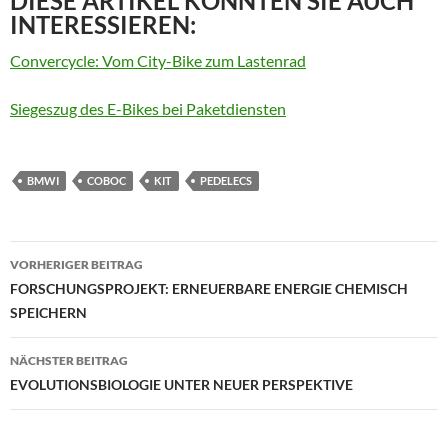
DIESE ARTIKEL KÖNNTEN SIE AUCH
INTERESSIEREN:
Convercycle: Vom City-Bike zum Lastenrad
Siegeszug des E-Bikes bei Paketdiensten
BMWI
COBOC
KIT
PEDELECS
Beitragsnavigation
VORHERIGER BEITRAG
FORSCHUNGSPROJEKT: ERNEUERBARE ENERGIE CHEMISCH
SPEICHERN
NÄCHSTER BEITRAG
EVOLUTIONSBIOLOGIE UNTER NEUER PERSPEKTIVE