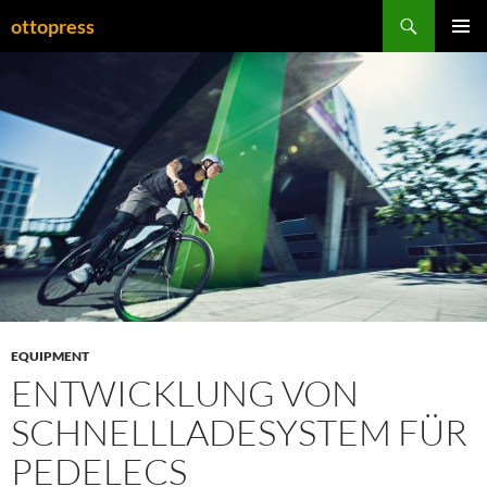
Zum
Suchen
ottopress
Inhalt
PRIMÄR
springen
MENÜ
EQUIPMENT
ENTWICKLUNG VON
SCHNELLLADESYSTEM FÜR
PEDELECS