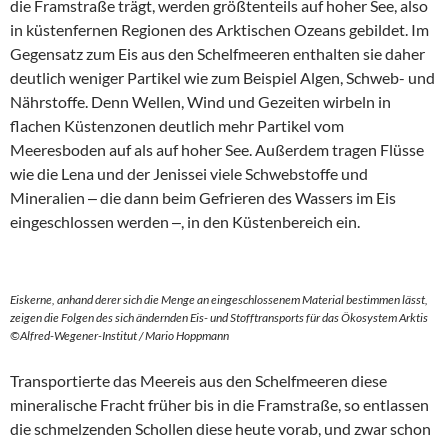
die Framstraße trägt, werden größtenteils auf hoher See, also
in küstenfernen Regionen des Arktischen Ozeans gebildet. Im
Gegensatz zum Eis aus den Schelfmeeren enthalten sie daher
deutlich weniger Partikel wie zum Beispiel Algen, Schweb- und
Nährstoffe. Denn Wellen, Wind und Gezeiten wirbeln in
flachen Küstenzonen deutlich mehr Partikel vom
Meeresboden auf als auf hoher See. Außerdem tragen Flüsse
wie die Lena und der Jenissei viele Schwebstoffe und
Mineralien ‒ die dann beim Gefrieren des Wassers im Eis
eingeschlossen werden ‒, in den Küstenbereich ein.
Eiskerne, anhand derer sich die Menge an eingeschlossenem Material bestimmen lässt,
zeigen die Folgen des sich ändernden Eis- und Stofftransports für das Ökosystem Arktis
©Alfred-Wegener-Institut / Mario Hoppmann
Transportierte das Meereis aus den Schelfmeeren diese
mineralische Fracht früher bis in die Framstraße, so entlassen
die schmelzenden Schollen diese heute vorab, und zwar schon