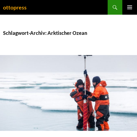
Zum
Suchen
ottopress
Inhalt
PRIMÄR
springen
MENÜ
Schlagwort-Archiv: Arktischer Ozean