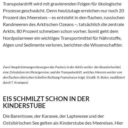
Transpolardrift wird mit gravierenden Folgen für ökologische
Prozesse geschwächt. Denn heutzutage erreichen nur noch 20
Prozent des Meereises ‒ es entsteht in den flachen, russischen
Randmeeren des Arktischen Ozeans ‒, tatsächlich die zentrale
Arktis. 80 Prozent schmelzen schon vorher. Somit geht dem
Nordpolarmeer ein wichtiges Transportmittel für Nährstoffe,
Algen und Sedimente verloren, berichten die Wissenschaftler.
Zwei Hauptströmungen bewegen das Packeis in der Arktis weiter: der Beaufortwirbel,
eine Zirkulation im Uhrzeigersinn, und die Transpolardrift, welches Meereis weiter von
den flachen sibirischen Schelfen Richtung Framstrasse trägt. (Grafik: R. Botev, modifiziert
durch T. Krumpen)
EIS SCHMILZT SCHON IN DER
KINDERSTUBE
Die Barentssee, der Karasee, der Laptewsee und der
Ostsibirischen See gelten als Kinderstube des Meereises. Hier