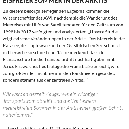
EISFREIER SOMMER IN DER ARKTIS
Zu diesem besorgniserregenden Ergebnis kommen die
Wissenschaftler des AWI, nachdem sie die Wanderung des
Meereises mit Hilfe von Satellitendaten für den Zeitraum von
1998 bis 2017 verfolgten und analysierten. „Unsere Studie
zeigt extreme Veränderungen in der Arktis: Das Meereis in der
Karasee, der Laptewsee und der Ostsibirischen See schmilzt
mittlerweile so schnell und flächendeckend, dass der
Eisnachschub für die Transpolardrift nachhaltig abnimmt.
Jenes Eis, welches heutzutage die Framstraße erreicht, wird
zum größten Teil nicht mehr in den Randmeeren gebildet,
sondern stammt aus der zentralen Arktis…“
Wir werden derzeit Zeuge, wie ein wichtiger
Transportstrom abreißt und die Welt einem
meereisfreien Sommer in der Arktis einen großen Schritt
näherkommt“
…, beschreibt Erstautor Dr. Thomas Krumpen,