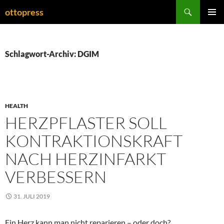
Zum
Suchen
ottopress
Inhalt
PRIMÄR
springen
MENÜ
Schlagwort-Archiv: DGIM
HEALTH
HERZPFLASTER SOLL
KONTRAKTIONSKRAFT
NACH HERZINFARKT
VERBESSERN
31. JULI 2019
Ein Herz kann man nicht reparieren – oder doch?