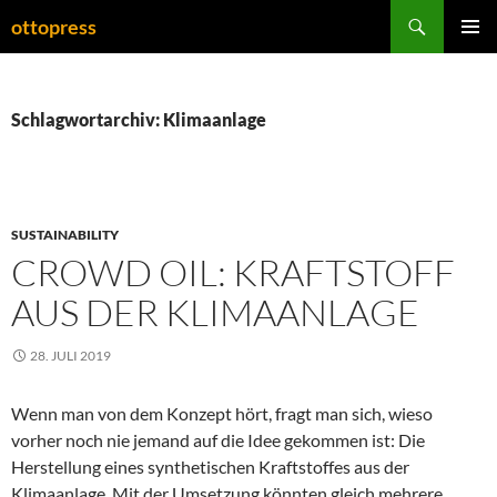
Zum
Suchen
ottopress
Inhalt
PRIMÄR
springen
MENÜ
Schlagwortarchiv: Klimaanlage
SUSTAINABILITY
CROWD OIL: KRAFTSTOFF
AUS DER KLIMAANLAGE
28. JULI 2019
Wenn man von dem Konzept hört, fragt man sich, wieso
vorher noch nie jemand auf die Idee gekommen ist: Die
Herstellung eines synthetischen Kraftstoffes aus der
Klimaanlage. Mit der Umsetzung könnten gleich mehrere,