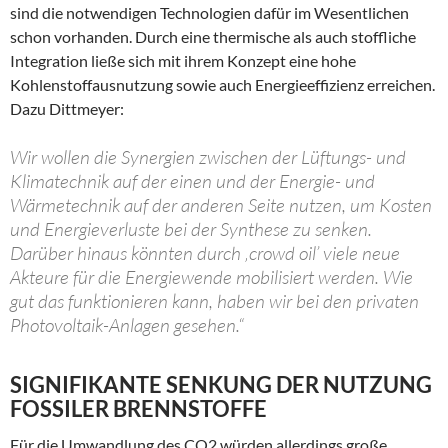
sind die notwendigen Technologien dafür im Wesentlichen
schon vorhanden. Durch eine thermische als auch stoffliche
Integration ließe sich mit ihrem Konzept eine hohe
Kohlenstoffausnutzung sowie auch Energieeffizienz erreichen.
Dazu Dittmeyer:
Wir wollen die Synergien zwischen der Lüftungs- und
Klimatechnik auf der einen und der Energie- und
Wärmetechnik auf der anderen Seite nutzen, um Kosten
und Energieverluste bei der Synthese zu senken.
Darüber hinaus könnten durch ‚crowd oil’ viele neue
Akteure für die Energiewende mobilisiert werden. Wie
gut das funktionieren kann, haben wir bei den privaten
Photovoltaik-Anlagen gesehen.“
SIGNIFIKANTE SENKUNG DER NUTZUNG
FOSSILER BRENNSTOFFE
Für die Umwandlung des CO2 würden allerdings große