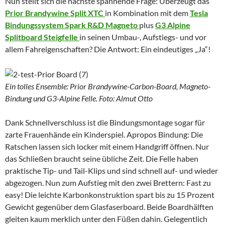
Nun stellt sich die nächste spannende Frage: Überzeugt das
Prior Brandywine Split XTC
in Kombination mit dem
Tesla
Bindungssystem Spark R&D Magneto
plus
G3 Alpine
Splitboard Steigfelle
in seinen Umbau-, Aufstiegs- und vor
allem Fahreigenschaften? Die Antwort: Ein eindeutiges „Ja“!
Ein tolles Ensemble: Prior Brandywine-Carbon-Board, Magneto-
Bindung und G3-Alpine Felle. Foto: Almut Otto
Dank Schnellverschluss ist die Bindungsmontage sogar für
zarte Frauenhände ein Kinderspiel. Apropos Bindung: Die
Ratschen lassen sich locker mit einem Handgriff öffnen. Nur
das Schließen braucht seine übliche Zeit. Die Felle haben
praktische Tip- und Tail-Klips und sind schnell auf- und wieder
abgezogen. Nun zum Aufstieg mit den zwei Brettern: Fast zu
easy! Die leichte Karbonkonstruktion spart bis zu 15 Prozent
Gewicht gegenüber dem Glasfaserboard. Beide Boardhälften
gleiten kaum merklich unter den Füßen dahin. Gelegentlich