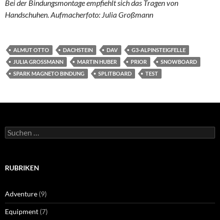
Bei der Bindungsmontage empfiehlt sich das Tragen von
Handschuhen. Aufmacherfoto: Julia Großmann
ALMUT OTTO
DACHSTEIN
DAV
G3-ALPINSTEIGFELLE
JULIA GROSSMANN
MARTIN HUBER
PRIOR
SNOWBOARD
SPARK MAGNETO BINDUNG
SPLITBOARD
TEST
Suchen
nach:
RUBRIKEN
Adventure
(9)
Equipment
(7)