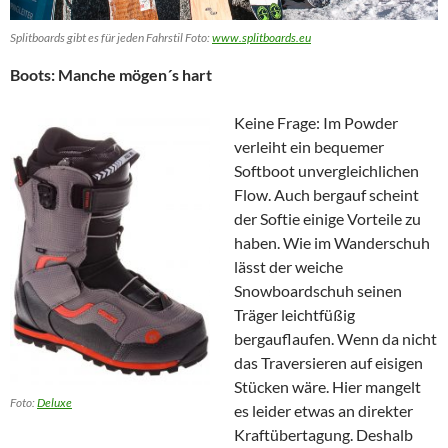
Splitboards gibt es für jeden Fahrstil Foto:
www.splitboards.eu
Boots: Manche mögen´s hart
Keine Frage: Im Powder
verleiht ein bequemer
Softboot unvergleichlichen
Flow. Auch bergauf scheint
der Softie einige Vorteile zu
haben. Wie im Wanderschuh
lässt der weiche
Snowboardschuh seinen
Träger leichtfüßig
bergauflaufen. Wenn da nicht
das Traversieren auf eisigen
Stücken wäre. Hier mangelt
Foto:
Deluxe
es leider etwas an direkter
Kraftübertagung. Deshalb