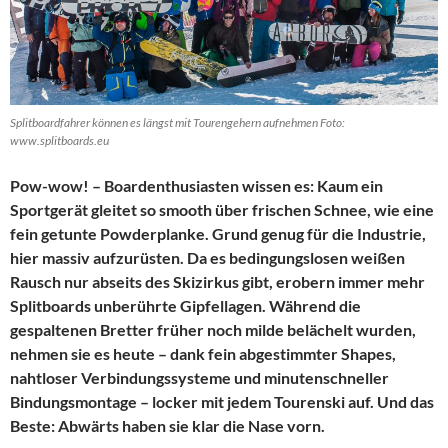
Splitboardfahrer können es längst mit Tourengehern aufnehmen Foto:
www.splitboards.eu
Pow-wow! – Boardenthusiasten wissen es: Kaum ein
Sportgerät gleitet so smooth über frischen Schnee, wie eine
fein getunte Powderplanke. Grund genug für die Industrie,
hier massiv aufzurüsten. Da es bedingungslosen weißen
Rausch nur abseits des Skizirkus gibt, erobern immer mehr
Splitboards unberührte Gipfellagen. Während die
gespaltenen Bretter früher noch milde belächelt wurden,
nehmen sie es heute – dank fein abgestimmter Shapes,
nahtloser Verbindungssysteme und minutenschneller
Bindungsmontage – locker mit jedem Tourenski auf. Und das
Beste: Abwärts haben sie klar die Nase vorn.