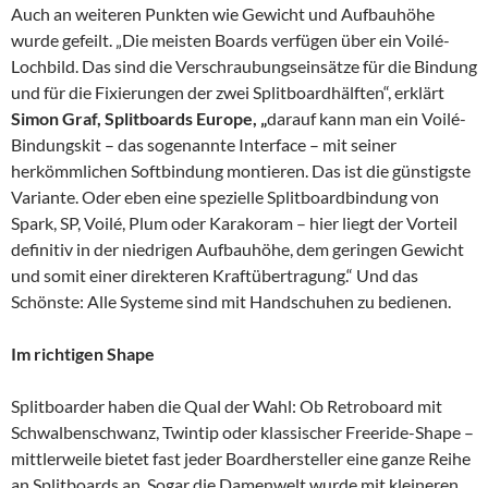
Auch an weiteren Punkten wie Gewicht und Aufbauhöhe
wurde gefeilt. „Die meisten Boards verfügen über ein Voilé-
Lochbild. Das sind die Verschraubungseinsätze für die Bindung
und für die Fixierungen der zwei Splitboardhälften“, erklärt
Simon Graf, Splitboards Europe, „
darauf kann man ein Voilé-
Bindungskit – das sogenannte Interface – mit seiner
herkömmlichen Softbindung montieren. Das ist die günstigste
Variante. Oder eben eine spezielle Splitboardbindung von
Spark, SP, Voilé, Plum oder Karakoram – hier liegt der Vorteil
definitiv in der niedrigen Aufbauhöhe, dem geringen Gewicht
und somit einer direkteren Kraftübertragung.“ Und das
Schönste: Alle Systeme sind mit Handschuhen zu bedienen.
Im richtigen Shape
Splitboarder haben die Qual der Wahl: Ob Retroboard mit
Schwalbenschwanz, Twintip oder klassischer Freeride-Shape –
mittlerweile bietet fast jeder Boardhersteller eine ganze Reihe
an Splitboards an. Sogar die Damenwelt wurde mit kleineren