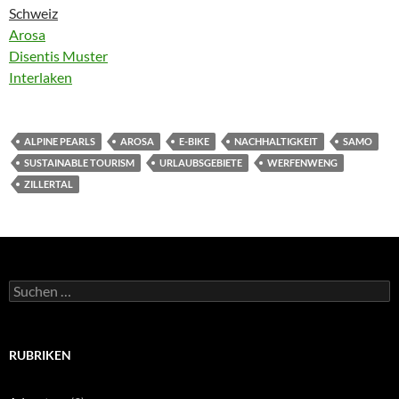
Schweiz
Arosa
Disentis Muster
Interlaken
ALPINE PEARLS
AROSA
E-BIKE
NACHHALTIGKEIT
SAMO
SUSTAINABLE TOURISM
URLAUBSGEBIETE
WERFENWENG
ZILLERTAL
Suchen
nach:
RUBRIKEN