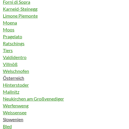
Forni di Sopra
Karneid-Steinegg
Limone Piemonte
Moena
Moos
Pragelato
Ratschings
Tiers
Valdidentro
Villnöß
Welschnofen
Österreich
Hinterstoder
Mallnitz
Neukirchen am Großvenediger
Werfenweng
Weissensee
Slowenien
Bled