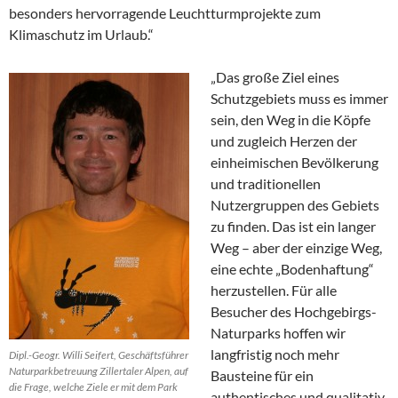
besonders hervorragende Leuchtturmprojekte zum
Klimaschutz im Urlaub.“
„Das große Ziel eines
Schutzgebiets muss es immer
sein, den Weg in die Köpfe
und zugleich Herzen der
einheimischen Bevölkerung
und traditionellen
Nutzergruppen des Gebiets
zu finden. Das ist ein langer
Weg – aber der einzige Weg,
eine echte „Bodenhaftung“
herzustellen. Für alle
Besucher des Hochgebirgs-
Naturparks hoffen wir
langfristig noch mehr
Dipl.-Geogr. Willi Seifert, Geschäftsführer
Naturparkbetreuung Zillertaler Alpen, auf
Bausteine für ein
die Frage, welche Ziele er mit dem Park
authentisches und qualitativ