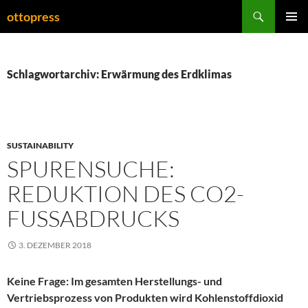
Zum
Suchen
ottopress
Inhalt
PRIMÄR
springen
MENÜ
Schlagwortarchiv: Erwärmung des Erdklimas
SUSTAINABILITY
SPURENSUCHE:
REDUKTION DES CO2-
FUSSABDRUCKS
3. DEZEMBER 2018
Keine Frage: Im gesamten Herstellungs- und
Vertriebsprozess von Produkten wird Kohlenstoffdioxid