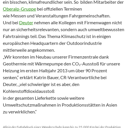
ein bisschen, klimafreundlicher sein. So bilden Mitarbeiter der
Oberalp-Gruppe
bei offiziellen Terminen
wie Messen und Veranstaltungen Fahrgemeinschaften.
Und bei
Deuter
nehmen alle Kollegen mit Firmenwagen nicht
nur an sicherheitsrelevanten, sondern auch umweltbewussten
Fahrtrainings teil. Das Thema Klimaschutz ist in einigen
europäischen Headquartern der Outdoorindustrie
mittlerweile angekommen.
„Wir konnten im Neubau unserer Firmenzentrale dank
Geothermie mit Wärmepumpe den CO₂-Ausstoß für unsere
Heizung im ersten Halbjahr 2013 um über 90 Prozent
senken,“ erklärt Katrin Bauer, CR-Verantwortliche bei
Deuter, „viel schwieriger ist es aber, den
Kohlenstoffdioxidausstoß
in der gesamten Lieferkette sowie weitere
Umweltschutzmaßnahmen in Produktionsstätten in Asien
zu verwirklichen.“
Allein der Fußabdruck eines Wanderschuhs kann bis zu 35.000 Km bei der Produktion