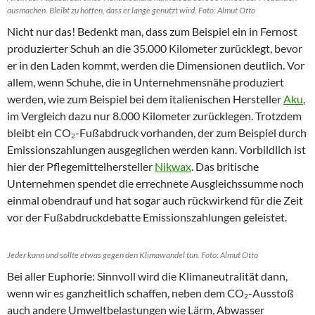
ausmachen. Bleibt zu hoffen, dass er lange genutzt wird. Foto: Almut Otto
Nicht nur das! Bedenkt man, dass zum Beispiel ein in Fernost
produzierter Schuh an die 35.000 Kilometer zurücklegt, bevor
er in den Laden kommt, werden die Dimensionen deutlich. Vor
allem, wenn Schuhe, die in Unternehmensnähe produziert
werden, wie zum Beispiel bei dem italienischen Hersteller
Aku
,
im Vergleich dazu nur 8.000 Kilometer zurücklegen. Trotzdem
bleibt ein CO₂-Fußabdruck vorhanden, der zum Beispiel durch
Emissionszahlungen ausgeglichen werden kann. Vorbildlich ist
hier der Pflegemittelhersteller
Nikwax
. Das britische
Unternehmen spendet die errechnete Ausgleichssumme noch
einmal obendrauf und hat sogar auch rückwirkend für die Zeit
vor der Fußabdruckdebatte Emissionszahlungen geleistet.
Jeder kann und sollte etwas gegen den Klimawandel tun. Foto: Almut Otto
Bei aller Euphorie: Sinnvoll wird die Klimaneutralität dann,
wenn wir es ganzheitlich schaffen, neben dem CO₂-Ausstoß
auch andere Umweltbelastungen wie Lärm, Abwasser