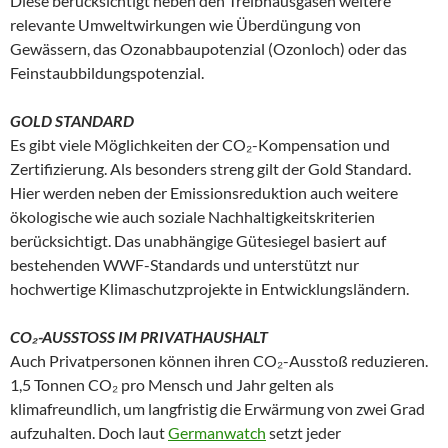
Diese berücksichtigt neben den Treibhausgasen weitere
relevante Umweltwirkungen wie Überdüngung von
Gewässern, das Ozonabbaupotenzial (Ozonloch) oder das
Feinstaubbildungspotenzial.
GOLD STANDARD
Es gibt viele Möglichkeiten der CO₂-Kompensation und
Zertifizierung. Als besonders streng gilt der Gold Standard.
Hier werden neben der Emissionsreduktion auch weitere
ökologische wie auch soziale Nachhaltigkeitskriterien
berücksichtigt. Das unabhängige Gütesiegel basiert auf
bestehenden WWF-Standards und unterstützt nur
hochwertige Klimaschutzprojekte in Entwicklungsländern.
CO₂-AUSSTOSS IM PRIVATHAUSHALT
Auch Privatpersonen können ihren CO₂-Ausstoß reduzieren.
1,5 Tonnen CO₂ pro Mensch und Jahr gelten als
klimafreundlich, um langfristig die Erwärmung von zwei Grad
aufzuhalten. Doch laut
Germanwatch
setzt jeder