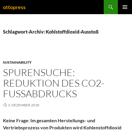
Zum
Suchen
ottopress
Inhalt
PRIMÄR
springen
MENÜ
Schlagwort-Archiv: Kohlstoffdioxid-Ausstoß
SUSTAINABILITY
SPURENSUCHE:
REDUKTION DES CO2-
FUSSABDRUCKS
3. DEZEMBER 2018
Keine Frage: Im gesamten Herstellungs- und
Vertriebsprozess von Produkten wird Kohlenstoffdioxid