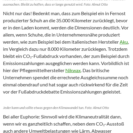
ausmachen. Bleibt zu hoffen, dass er lange genutzt wird. Foto: Almut Otto
Nicht nur das! Bedenkt man, dass zum Beispiel ein in Fernost
produzierter Schuh an die 35.000 Kilometer zurücklegt, bevor
er in den Laden kommt, werden die Dimensionen deutlich. Vor
allem, wenn Schuhe, die in Unternehmensnähe produziert
werden, wie zum Beispiel bei dem italienischen Hersteller
Aku
,
im Vergleich dazu nur 8.000 Kilometer zurücklegen. Trotzdem
bleibt ein CO₂-Fußabdruck vorhanden, der zum Beispiel durch
Emissionszahlungen ausgeglichen werden kann. Vorbildlich ist
hier der Pflegemittelhersteller
Nikwax
. Das britische
Unternehmen spendet die errechnete Ausgleichssumme noch
einmal obendrauf und hat sogar auch rückwirkend für die Zeit
vor der Fußabdruckdebatte Emissionszahlungen geleistet.
Jeder kann und sollte etwas gegen den Klimawandel tun. Foto: Almut Otto
Bei aller Euphorie: Sinnvoll wird die Klimaneutralität dann,
wenn wir es ganzheitlich schaffen, neben dem CO₂-Ausstoß
auch andere Umweltbelastungen wie Lärm, Abwasser