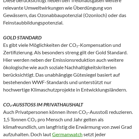
Diese berücksichtigt neben den Treibhausgasen weitere
relevante Umweltwirkungen wie Überdüngung von
Gewässern, das Ozonabbaupotenzial (Ozonloch) oder das
Feinstaubbildungspotenzial.
GOLD STANDARD
Es gibt viele Möglichkeiten der CO₂-Kompensation und
Zertifizierung. Als besonders streng gilt der Gold Standard.
Hier werden neben der Emissionsreduktion auch weitere
ökologische wie auch soziale Nachhaltigkeitskriterien
berücksichtigt. Das unabhängige Gütesiegel basiert auf
bestehenden WWF-Standards und unterstützt nur
hochwertige Klimaschutzprojekte in Entwicklungsländern.
CO₂-AUSSTOSS IM PRIVATHAUSHALT
Auch Privatpersonen können ihren CO₂-Ausstoß reduzieren.
1,5 Tonnen CO₂ pro Mensch und Jahr gelten als
klimafreundlich, um langfristig die Erwärmung von zwei Grad
aufzuhalten. Doch laut
Germanwatch
setzt jeder