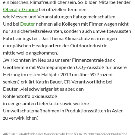
ein bisschen, klimafreundlicher sein. So bilden Mitarbeiter der
Oberalp-Gruppe
bei offiziellen Terminen
wie Messen und Veranstaltungen Fahrgemeinschaften.
Und bei
Deuter
nehmen alle Kollegen mit Firmenwagen nicht
nur an sicherheitsrelevanten, sondern auch umweltbewussten
Fahrtrainings teil. Das Thema Klimaschutz ist in einigen
europäischen Headquartern der Outdoorindustrie
mittlerweile angekommen.
„Wir konnten im Neubau unserer Firmenzentrale dank
Geothermie mit Wärmepumpe den CO₂-Ausstoß für unsere
Heizung im ersten Halbjahr 2013 um über 90 Prozent
senken,“ erklärt Katrin Bauer, CR-Verantwortliche bei
Deuter, „viel schwieriger ist es aber, den
Kohlenstoffdioxidausstoß
in der gesamten Lieferkette sowie weitere
Umweltschutzmaßnahmen in Produktionsstätten in Asien
zu verwirklichen.“
Allein der Fußabdruck eines Wanderschuhs kann bis zu 35.000 Km bei der Produktion