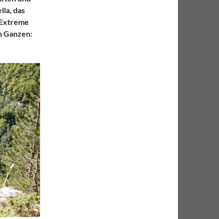
lla, das
 Extreme
n Ganzen: