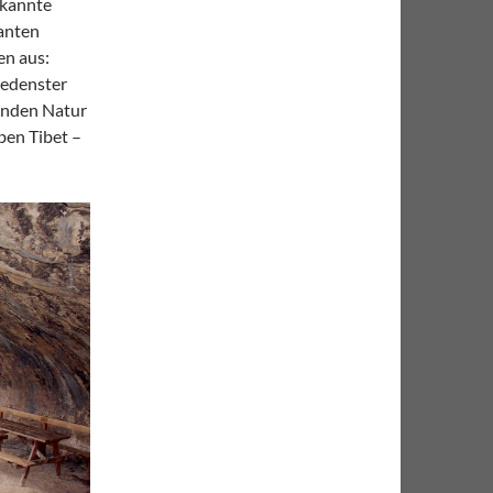
ekannte
anten
en aus:
iedenster
nenden Natur
ben Tibet –