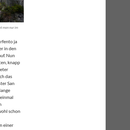
ht man nur im
rfento ja
er in den
auf. Nun
rten, knapp
eter
rch das
ster San
lange
 einmal
m
wohl schon
n einer