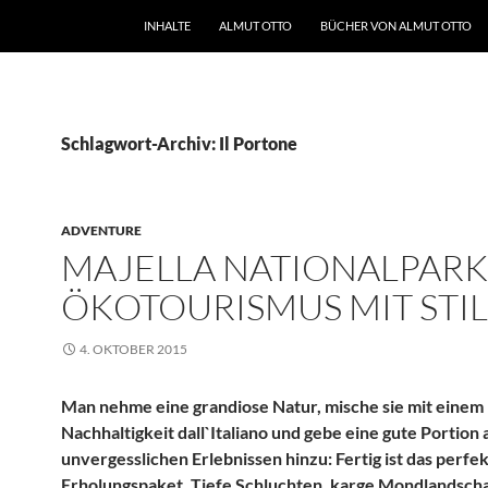
INHALTE
ALMUT OTTO
BÜCHER VON ALMUT OTTO
Schlagwort-Archiv: Il Portone
ADVENTURE
MAJELLA NATIONALPARK
ÖKOTOURISMUS MIT STIL
4. OKTOBER 2015
Man nehme eine grandiose Natur, mische sie mit einem
Nachhaltigkeit dall`Italiano und gebe eine gute Portion 
unvergesslichen E
rlebnissen hinzu
: Fertig ist das perfe
Erholungspaket.
Tiefe Schluchten, karge Mondlandsch