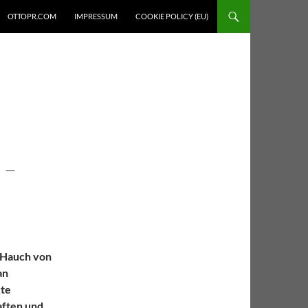
OTTOPR.COM
IMPRESSUM
COOKIE POLICY (EU)
 –
 Hauch von
an
kte
aften und