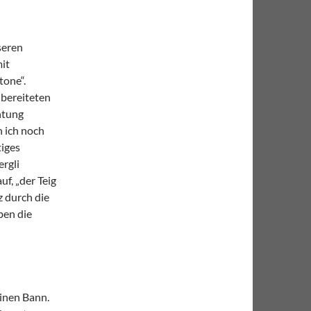
seren
it
tone“.
ubereiteten
chtung
 ich noch
tiges
ergli
uf, „der Teig
z durch die
ben die
einen Bann.