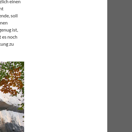
lich einen
ht
ende, soll
inen
enug ist,
t es noch
kung zu