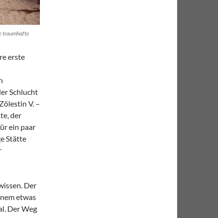
se traumhafte
re erste
n
der Schlucht
Zölestin V. –
te, der
ür ein paar
ge Stätte
r
wissen. Der
einem etwas
al. Der Weg