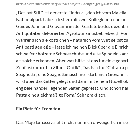
Blick in die faszinierende Bergwelt des Majella-Gebirgszuges @Almut Otto
„Das hat Stil!“, ist der erste Eindruck, den ich vom Majella
Nationalpark habe. Ich sitze mit zwei Kolleginnen und un
Guides John und Giovanni im der Gaststube des dezent m
Antiquitäten dekorierten Agrotourismusbetriebes „Il Por
Während ich die köstlichen – natürlich vom Wirt selbst z
Antipasti genieße – lasse ich meinen Blick über die Einri
schweifen: hölzerne Schneeschuhe und alte Spindeln kann
als solche erkennen. Aber was bitte ist das für ein eigenar
Zupfinstrument in Zither-Optik? „Das ist eine ´Chitarra p
Spaghetti´, eine Spaghettimaschine,“ klärt mich Giovanni a
wird über das Gitter gelegt und dann mit einem Nudelhol
eng beieinander liegenden Saiten gepresst. Und schon ha
Pasta eine gleichmäßige Form.“ Sehr praktisch!
Ein Platz für Eremiten
Das Majellamassiv zieht nicht nur mich unweigerlich in s