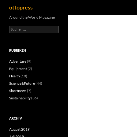
Suchen
ottopress
Zum
Around the World Magazine
Inhalt
Suchen
springen
nach:
RUBRIKEN
Adventure
(9)
Equipment
(7)
Health
(10)
Science&Future
(44)
Shortnews
(7)
Sustainability
(36)
ARCHIV
August 2019
Juli 2019