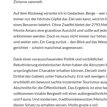
Zisterne sammelt.
Auf dem Rückweg versinke ich in Gedanken. Berge – wer 
immer nur der höchste Gipfel das Ziel sein kann, wird im 
eines Besseren belehrt. Ohne Zweifel bietet der 2793 Me
Monte Amaro eine grandiose Aussicht und sollte auf jede
erklommen werden. Doch es muss nicht immer nur höher, 
und weiter sein. Ein Gang zurück – den Blick auf das Wese
gerichtet – scheint manchmal angemessen.
Dank einer vorausschauenden Politik und vorbildlicher
Rekultivierung einheimischer Arten haben die Abruzzen 
ursprünglichen Charakter erhalten können. Derzeit steht
Drittel des Gebiets unter Naturschutz. Erst seit wenigen 
erschließt ein bewusst sachte inszenierter Tourismus au
Abschnitte für die Öffentlichkeit. Das Ergebnis ist eine fa
vollkommen intakte Bergwelt mit einer außergewöhnlich
und Fauna. Und modernen, traditionsbewussten Mensche
diesen Schatz zu erhalten wissen. Molte grazie a voi!