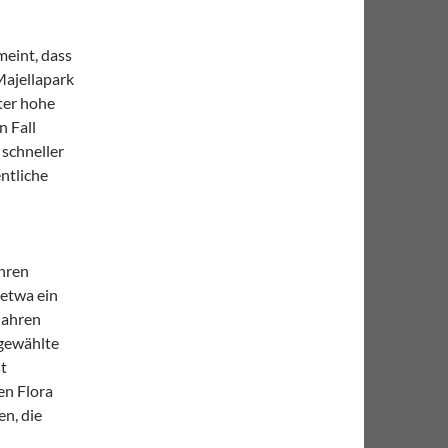
meint, dass
Majellapark
ter hohe
n Fall
schneller
ntliche
ihren
 etwa ein
Jahren
sgewählte
st
en Flora
n, die