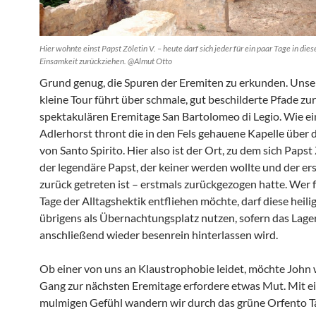
Hier wohnte einst Papst Zöletin V. – heute darf sich jeder für ein paar Tage in die
Einsamkeit zurückziehen. @Almut Otto
Grund genug, die Spuren der Eremiten zu erkunden. Unse
kleine Tour führt über schmale, gut beschilderte Pfade zur
spektakulären Eremitage San Bartolomeo di Legio. Wie ei
Adlerhorst thront die in den Fels gehauene Kapelle über 
von Santo Spirito. Hier also ist der Ort, zu dem sich Papst 
der legendäre Papst, der keiner werden wollte und der ers
zurück getreten ist – erstmals zurückgezogen hatte. Wer f
Tage der Alltagshektik entfliehen möchte, darf diese heili
übrigens als Übernachtungsplatz nutzen, sofern das Lage
anschließend wieder besenrein hinterlassen wird.
Ob einer von uns an Klaustrophobie leidet, möchte John 
Gang zur nächsten Eremitage erfordere etwas Mut. Mit 
mulmigen Gefühl wandern wir durch das grüne Orfento T