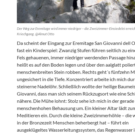
Der Weg zur Eremitage wird immer niedriger – die Zweizimmer-Einsiedelei erreic
Kriechgang. @Almut Otto
Da scheint der Eingang zur Eremitage San Giovanni dell O
fast ein Kinderspiel: Zwanzig Stufen führen seitlich zu ein
Fels gehauenen, immer niedriger werdenden Passage hin
heißt es auf den Boden legen und über den aalglatt polie
menschenbreiten Stein robben. Rechts geht´s fünfzehn M
ungesichert in die Tiefe. Konzentriert arbeite ich mich du
steinerne Nadelöhr. Schließlich wollte der heilige Baumei
Giovanni, dass man sich seinem Rückzugsort wie eine Sch
nähere. Die Mühe lohnt: Stolz sehe ich mich in der gerade
menschenhohen Behausung um. Ein kleiner Altar lädt zu
Meditieren ein. Durch die kleine Zweizimmerhöhle – die 
in der Bronzezeit Menschen beherbergt hat – führt ein
ausgeklügeltes Wasserleitungssystem, das Regenwasser i