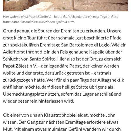
Hier wohnte einst Papst Zöletin V. – heute darf sich jeder für ein paar Tage in diese
traumhafte Einsamkeit zurückziehen. @Almut Otto
Grund genug, die Spuren der Eremiten zu erkunden. Unsere
erste kleine Tour führt über schmale, gut beschilderte Pfade
zur spektakulären Eremitage San Bartolomeo di Legio. Wie ein
Adlerhorst thront die in den Fels gehauene Kapelle über der
Schlucht von Santo Spirito. Hier also ist der Ort, zu dem sich
Papst Zölestin V. – der legendäre Papst, der keiner werden
wollte und der erste, der zurück getreten ist – erstmals
zurückgezogen hatte. Wer für ein paar Tage der Alltagshektik
entfliehen möchte, darf diese heilige Stätte übrigens als
Übernachtungsplatz nutzen, sofern das Lager anschließend
wieder besenrein hinterlassen wird.
Ob einer von uns an Klaustrophobie leidet, möchte John
wissen. Der Gang zur nächsten Eremitage erfordere etwas
Mut. Mit einem etwas mulmigen Gefühl wandern wir durch