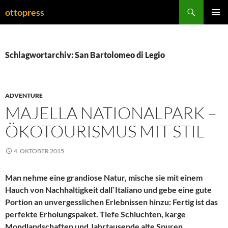
Zum
Suchen
ottopress
Inhalt
PRIMÄR
springen
MENÜ
Schlagwortarchiv: San Bartolomeo di Legio
ADVENTURE
MAJELLA NATIONALPARK –
ÖKOTOURISMUS MIT STIL
4. OKTOBER 2015
Man nehme eine grandiose Natur, mische sie mit einem
Hauch von Nachhaltigkeit dall`Italiano und gebe eine gute
Portion an unvergesslichen E
rlebnissen hinzu
: Fertig ist das
perfekte Erholungspaket.
Tiefe Schluchten, karge
Mondlandschaften und Jahrtausende alte Spuren