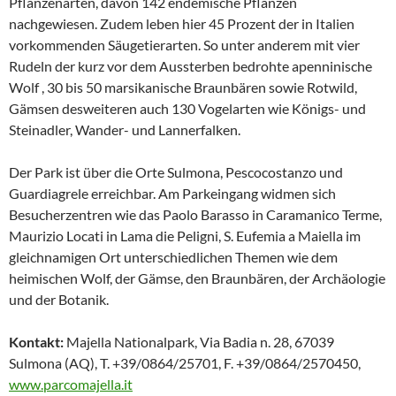
Pflanzenarten, davon 142 endemische Pflanzen
nachgewiesen. Zudem leben hier 45 Prozent der in Italien
vorkommenden Säugetierarten. So unter anderem mit vier
Rudeln der kurz vor dem Aussterben bedrohte apenninische
Wolf , 30 bis 50 marsikanische Braunbären sowie Rotwild,
Gämsen desweiteren auch 130 Vogelarten wie Königs- und
Steinadler, Wander- und Lannerfalken.
Der Park ist über die Orte Sulmona, Pescocostanzo und
Guardiagrele erreichbar. Am Parkeingang widmen sich
Besucherzentren wie das Paolo Barasso in Caramanico Terme,
Maurizio Locati in Lama die Peligni, S. Eufemia a Maiella im
gleichnamigen Ort unterschiedlichen Themen wie dem
heimischen Wolf, der Gämse, den Braunbären, der Archäologie
und der Botanik.
Kontakt:
Majella Nationalpark, Via Badia n. 28, 67039
Sulmona (AQ), T. +39/0864/25701, F. +39/0864/2570450,
www.parcomajella.it