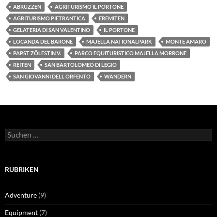
ABRUZZEN
AGRITURISMO IL PORTONE
AGRITURISMO PIETRANTICA
EREMITEN
GELATERIA DI SAN VALENTINO
IL PORTONE
LOCANDA DEL BARONE
MAJELLA NATIONALPARK
MONTE AMARO
PAPST ZÖLESTIN V.
PARCO EQUITURISTICO MAJELLA MORRONE
REITEN
SAN BARTOLOMEO DI LEGIO
SAN GIOVANNI DELL ORFENTO
WANDERN
Suchen
nach:
RUBRIKEN
Adventure
(9)
Equipment
(7)