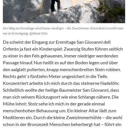
Der Weg zur Eremitage wird immer niedriger – die Zweizimmer-Einsiedelei erreicht man
nur im Kriechgang. @Almut Otto
Da scheint der Eingang zur Eremitage San Giovanni dell
Orfento ja fast ein Kinderspiel: Zwanzig Stufen führen seitlich
zu einer in den Fels gehauenen, immer niedriger werdenden
Passage hinauf. Nun heißt es auf den Boden legen und über
den aalglatt polierten, knapp menschenbreiten Stein robben.
Rechts geht´s fünfzehn Meter ungesichert in die Tiefe.
Konzentriert arbeite ich mich durch das steinerne Nadelöhr.
Schließlich wollte der heilige Baumeister San Giovanni, dass
man sich seinem Rückzugsort wie eine Schlange nähere. Die
Mühe lohnt: Stolz sehe ich mich in der gerade einmal
menschenhohen Behausung um. Ein kleiner Altar lädt zum
Meditieren ein. Durch die kleine Zweizimmerhöhle – die wohl
schon in der Bronzezeit Menschen beherbergt hat – führt ein