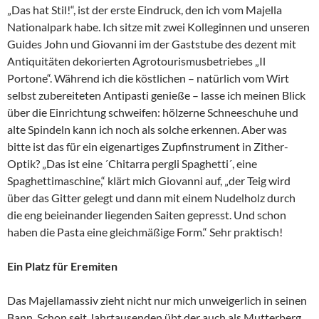
„Das hat Stil!“, ist der erste Eindruck, den ich vom Majella
Nationalpark habe. Ich sitze mit zwei Kolleginnen und unseren
Guides John und Giovanni im der Gaststube des dezent mit
Antiquitäten dekorierten Agrotourismusbetriebes „Il
Portone“. Während ich die köstlichen – natürlich vom Wirt
selbst zubereiteten Antipasti genieße – lasse ich meinen Blick
über die Einrichtung schweifen: hölzerne Schneeschuhe und
alte Spindeln kann ich noch als solche erkennen. Aber was
bitte ist das für ein eigenartiges Zupfinstrument in Zither-
Optik? „Das ist eine ´Chitarra pergli Spaghetti´, eine
Spaghettimaschine,“ klärt mich Giovanni auf, „der Teig wird
über das Gitter gelegt und dann mit einem Nudelholz durch
die eng beieinander liegenden Saiten gepresst. Und schon
haben die Pasta eine gleichmäßige Form.“ Sehr praktisch!
Ein Platz für Eremiten
Das Majellamassiv zieht nicht nur mich unweigerlich in seinen
Bann. Schon seit Jahrtausenden übt der auch als Mutterberg