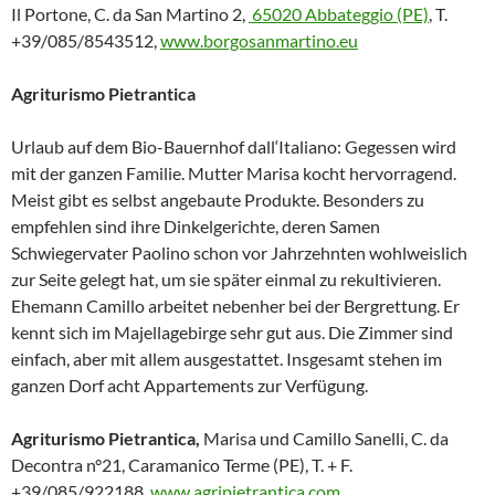
Il Portone, C. da San Martino 2,
65020 Abbateggio (PE)
, T.
+39/085/8543512,
www.borgosanmartino.eu
Agriturismo Pietrantica
Urlaub auf dem Bio-Bauernhof dall‘Italiano: Gegessen wird
mit der ganzen Familie. Mutter Marisa kocht hervorragend.
Meist gibt es selbst angebaute Produkte. Besonders zu
empfehlen sind ihre Dinkelgerichte, deren Samen
Schwiegervater Paolino schon vor Jahrzehnten wohlweislich
zur Seite gelegt hat, um sie später einmal zu rekultivieren.
Ehemann Camillo arbeitet nebenher bei der Bergrettung. Er
kennt sich im Majellagebirge sehr gut aus. Die Zimmer sind
einfach, aber mit allem ausgestattet. Insgesamt stehen im
ganzen Dorf acht Appartements zur Verfügung.
Agriturismo Pietrantica,
Marisa und Camillo Sanelli, C. da
Decontra n°21, Caramanico Terme (PE), T. + F.
+39/085/922188,
www.agripietrantica.com