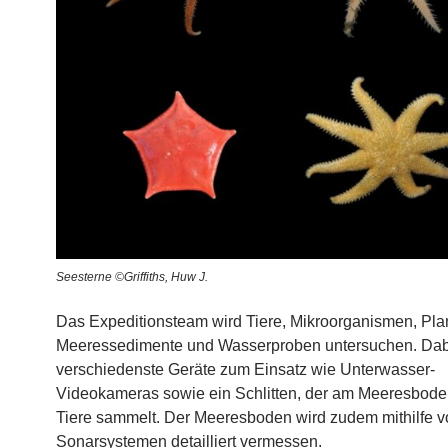
Seesterne ©Griffiths, Huw J.
Das Expeditionsteam wird Tiere, Mikroorganismen, Pla
Meeressedimente und Wasserproben untersuchen. Da
verschiedenste Geräte zum Einsatz wie Unterwasser-
Videokameras sowie ein Schlitten, der am Meeresbode
Tiere sammelt. Der Meeresboden wird zudem mithilfe v
Sonarsystemen detailliert vermessen.