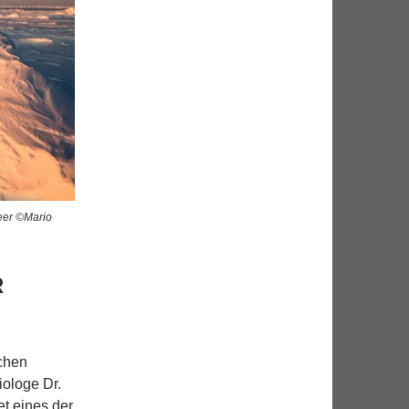
eer ©Mario
R
chen
iologe Dr.
et eines der