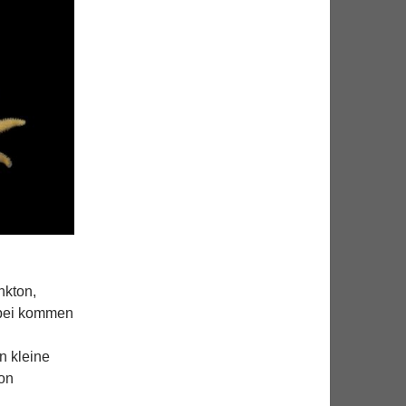
nkton,
bei kommen
n kleine
on