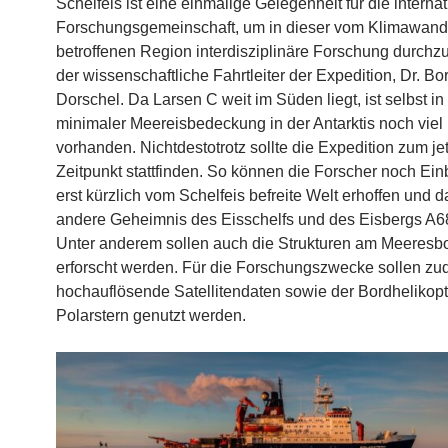
Schelfeis ist eine einmalige Gelegenheit für die interna
Forschungsgemeinschaft, um in dieser vom Klimawand
betroffenen Region interdisziplinäre Forschung durchzu
der wissenschaftliche Fahrtleiter der Expedition, Dr. Bor
Dorschel. Da Larsen C weit im Süden liegt, ist selbst in
minimaler Meereisbedeckung in der Antarktis noch viel
vorhanden. Nichtdestotrotz sollte die Expedition zum je
Zeitpunkt stattfinden. So können die Forscher noch Einb
erst kürzlich vom Schelfeis befreite Welt erhoffen und d
andere Geheimnis des Eisschelfs und des Eisbergs A68
Unter anderem sollen auch die Strukturen am Meeres
erforscht werden. Für die Forschungszwecke sollen z
hochauflösende Satellitendaten sowie der Bordhelikopt
Polarstern genutzt werden.