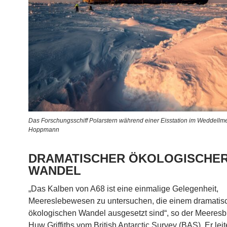
Das Forschungsschiff Polarstern während einer Eisstation im Weddellm
Hoppmann
DRAMATISCHER ÖKOLOGISCHE
WANDEL
„Das Kalben von A68 ist eine einmalige Gelegenheit,
Meereslebewesen zu untersuchen, die einem dramatis
ökologischen Wandel ausgesetzt sind“, so der Meeresb
Huw Griffiths vom British Antarctic Survey (BAS). Er leit