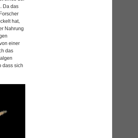
. Da das
Forscher
kelt hat,
rer Nahrung
igen
von einer
ch das
oalgen
 dass sich