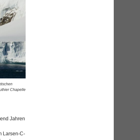
ktischen
uthier Chapelle
usend Jahren
um Larsen-C-