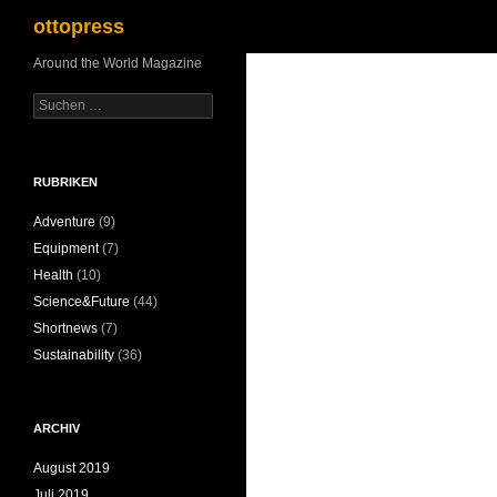
Suchen
ottopress
Zum
Around the World Magazine
Inhalt
Suchen
springen
nach:
RUBRIKEN
Adventure
(9)
Equipment
(7)
Health
(10)
Science&Future
(44)
Shortnews
(7)
Sustainability
(36)
ARCHIV
August 2019
Juli 2019