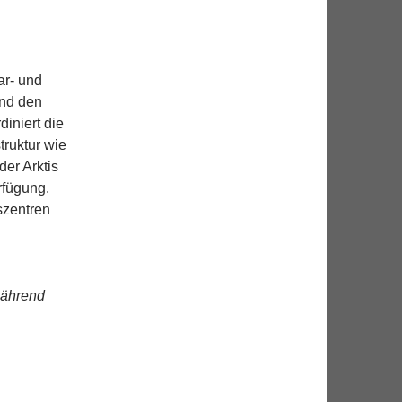
ar- und
und den
iniert die
truktur wie
er Arktis
rfügung.
szentren
während