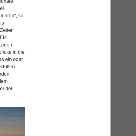
tionale
el
führen“, so
is
 Zeiten
 Eis
tzigen
licke in die
as ein oder
 lüften.
boden
udem
er der